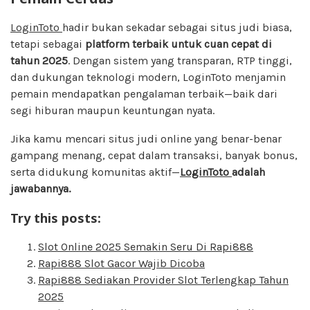
LoginToto
hadir bukan sekadar sebagai situs judi biasa,
tetapi sebagai
platform terbaik untuk cuan cepat di
tahun 2025
. Dengan sistem yang transparan, RTP tinggi,
dan dukungan teknologi modern, LoginToto menjamin
pemain mendapatkan pengalaman terbaik—baik dari
segi hiburan maupun keuntungan nyata.
Jika kamu mencari situs judi online yang benar-benar
gampang menang, cepat dalam transaksi, banyak bonus,
serta didukung komunitas aktif—
LoginToto
adalah
jawabannya.
Try this posts:
Slot Online 2025 Semakin Seru Di Rapi888
Rapi888 Slot Gacor Wajib Dicoba
Rapi888 Sediakan Provider Slot Terlengkap Tahun
2025