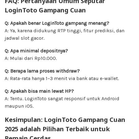
FAQ: Pertanyaan Umum Seputar
LoginToto Gampang Cuan
Q: Apakah benar LoginToto gampang menang?
A: Ya, karena didukung RTP tinggi, fitur prediksi, dan
jadwal slot gacor.
Q: Apa minimal depositnya?
A: Mulai dari Rp10.000.
Q: Berapa lama proses withdraw?
A: Rata-rata hanya 1–3 menit via bank atau e-wallet.
Q: Apakah bisa main lewat HP?
A: Tentu. LoginToto sangat responsif untuk Android
maupun iOS.
Kesimpulan: LoginToto Gampang Cuan
2025 adalah Pilihan Terbaik untuk
Pemain Cerdas