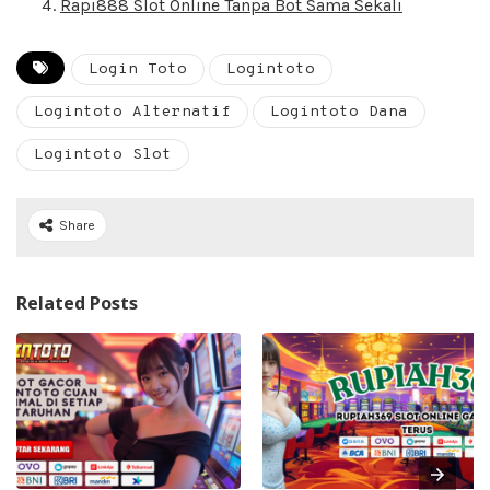
Rapi888 Slot Online Tanpa Bot Sama Sekali
Login Toto
Logintoto
Logintoto Alternatif
Logintoto Dana
Logintoto Slot
Share
Related Posts