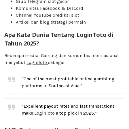
Grup Telegram slot gacor
Komunitas Facebook & Discord
Channel YouTube prediksi slot
Artikel dan blog strategi bermain
Apa Kata Dunia Tentang LoginToto di
Tahun 2025?
Beberapa media iGaming dan komunitas internasional
menyebut
LoginToto
sebagai:
“One of the most profitable online gambling
platforms in Southeast Asia.”
“Excellent payout rates and fast transactions
make
LoginToto
a top pick in 2025.”