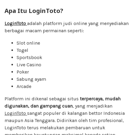
Apa Itu LoginToto?
LoginToto
adalah platform judi online yang menyediakan
berbagai macam permainan seperti:
Slot online
Togel
Sportsbook
Live Casino
Poker
Sabung ayam
Arcade
Platform ini dikenal sebagai situs
terpercaya, mudah
digunakan, dan gampang cuan
, yang menjadikan
LoginToto
sangat populer di kalangan bettor Indonesia
maupun Asia Tenggara. Didirikan oleh tim profesional,
LoginToto terus melakukan pembaruan untuk
memberikan keuntungan maksimal kepada setiap