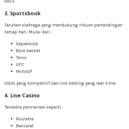
kecil.
3. Sportsbook
Taruhan olahraga yang mendukung ribuan pertandingan
setiap hari. Mulai dari:
Sepakbola
Bola basket
Tenis
UFC
MotoGP
Odds yang kompetitif dan live betting yang real-time.
4. Live Casino
Tersedia permainan seperti:
Roulette
Baccarat