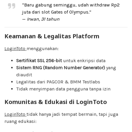
“Baru gabung seminggu, udah withdraw Rp2
juta dari slot Gates of Olympus.”
—
Irwan, 31 tahun
Keamanan & Legalitas Platform
LoginToto
menggunakan:
Sertifikat SSL 256-bit
untuk enkripsi data
Sistem RNG (Random Number Generator)
yang
diaudit
Legalitas dari PAGCOR & BMM Testlabs
Tidak menyimpan data pengguna tanpa izin
Komunitas & Edukasi di LoginToto
LoginToto
tidak hanya jadi tempat bermain, tapi juga
ruang edukasi: