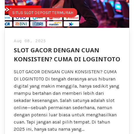
SITUS SLOT DEPOSIT TERMURAH
Aug 08, 2025
SLOT GACOR DENGAN CUAN
KONSISTEN? CUMA DI LOGINTOTO
SLOT GACOR DENGAN CUAN KONSISTEN? CUMA
DI LOGINTOTO Di tengah derasnya arus hiburan
digital yang makin menggila, hanya sedikit yang
mampu bertahan dan memberi lebih dari
sekadar kesenangan. Salah satunya adalah slot
online—sebuah permainan sederhana, namun
dengan potensi luar biasa untuk menghasilkan
cuan. Tapi jangan asal pilih tempat. Di tahun
2025 ini, hanya satu nama yang…