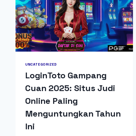
UNCATEGORIZED
LoginToto Gampang
Cuan 2025: Situs Judi
Online Paling
Menguntungkan Tahun
Ini